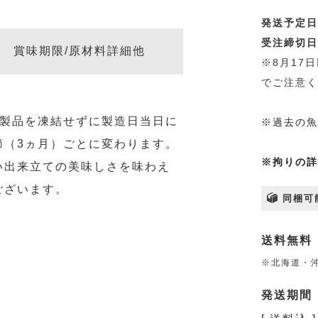
発送予定日
受注締切日
賞味期限/原材料詳細他
※8月17
でご注意く
製製品を凍結せずに製造日当日に
※過去の魚
節（3ヵ月）ごとに変わります。
※拘りの詳
い出来立ての美味しさを味わえ
ございます。
同梱可
送料無料
※北海道・沖
発送期間