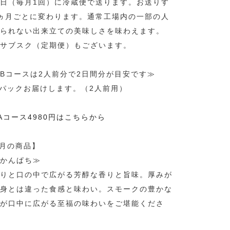
日（毎月1回）に冷蔵便で送ります。お送りす
ヵ月ごとに変わります。通常工場内の一部の人
べられない出来立ての美味しさを味わえます。
サブスク（定期便）もございます。
Bコースは2人前分で2日間分が目安です≫
を2パックお届けします。（2人前用）
用Aコース4980円はこちらから
8月の商品】
かんぱち≫
りと口の中で広がる芳醇な香りと旨味。厚みが
身とは違った食感と味わい。スモークの豊かな
が口中に広がる至福の味わいをご堪能くださ