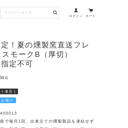
ログイン
カート
お酒とペアリング
限定！夏の燻製窯直送フレ
ュスモークB（厚切）
日本酒・焼酎
ト
ワイン・スパークリング
日指定不可
ウイスキー・ブランデー
その他（クラフトビール
税込
etc）
ト進呈 ]
布会）
商品一覧
でお届け
400013
産で毎月1回、出来立ての燻製製品を凍結せず