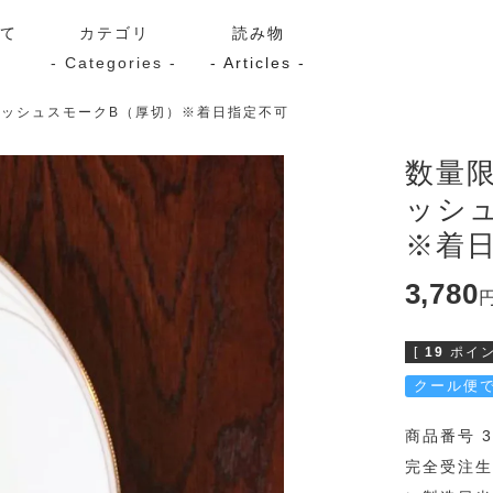
いて
カテゴリ
読み物
- Categories -
- Articles -
ッシュスモークB（厚切）※着日指定不可
サーモン
シーフード
Kaori
数量
ッシ
ン
スモーク
Kaori
プレミアム
Kaoriセレク
※着
漬け魚
3,780
[
19
ポイン
送料無料
サブスク（定期コース・頒
クール便
商品番号 3
完全受注生