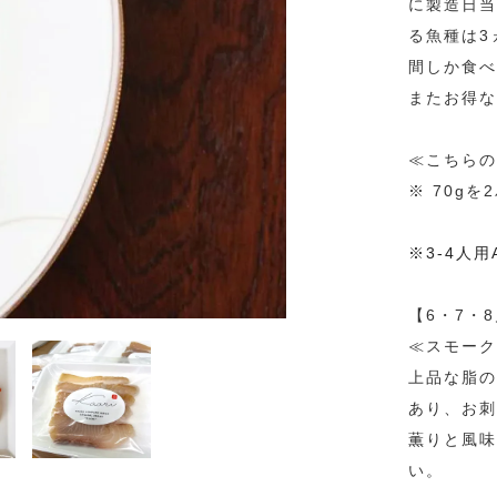
に製造日当
る魚種は3
間しか食
またお得な
≪こちらの
※ 70g
※3-4人
【6・7・
≪スモーク
上品な脂の
あり、お刺
薫りと風味
い。