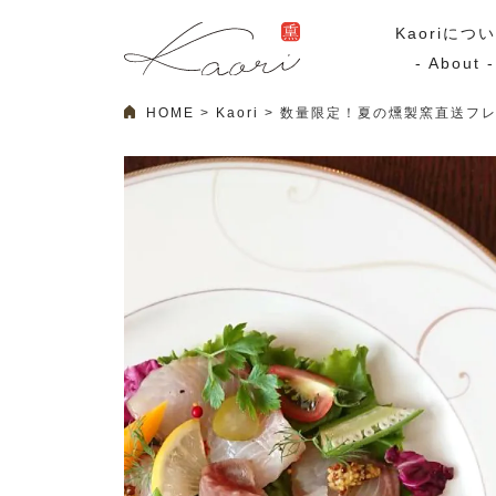
Kaoriにつ
- About -
HOME
Kaori
数量限定！夏の燻製窯直送フレ
ギフトセット
スモーク
Kaoriのギフト
スモークサーモ
漢魂（かんたま）
マリネ
Ocean Rich
その他
ラッピング
特集・期間限定セール