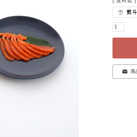
送料込
熨
商