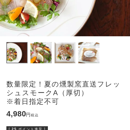
数量限定！夏の燻製窯直送フレッ
シュスモークA（厚切）
※着日指定不可
4,980
税込
[
25
ポイント進呈 ]