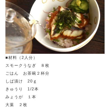
■材料（2人分）
スモークうなぎ ８枚
ごはん お茶碗２杯分
しば漬け 20ｇ
きゅうり 1/2本
みょうが １本
大葉 ２枚