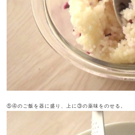
⑤④のご飯を器に盛り、上に③の薬味をのせる。