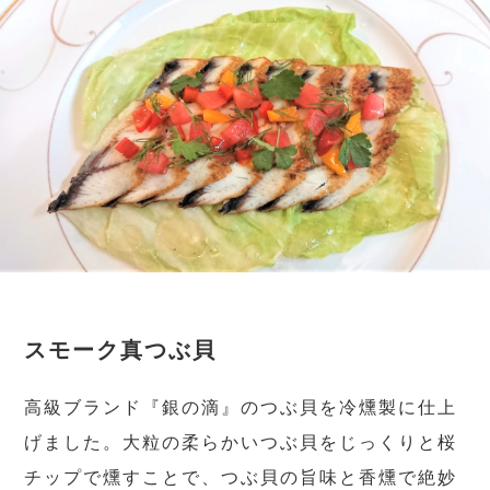
スモーク真つぶ貝
高級ブランド『銀の滴』のつぶ貝を冷燻製に仕上
げました。大粒の柔らかいつぶ貝をじっくりと桜
チップで燻すことで、つぶ貝の旨味と香燻で絶妙