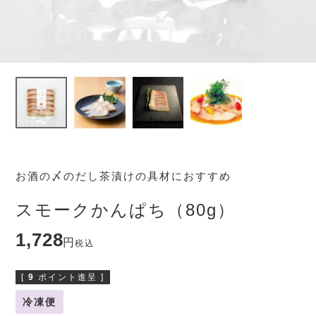
お酒の〆のだし茶漬けの具材におすすめ
スモークかんぱち（80g）
1,728
税込
[
9
ポイント進呈 ]
冷凍便