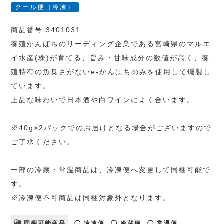
クール便（冷凍）
商品番号 3401031
養殖かんぱちのリーディング企業である宮崎県のマルエ
イ水産(株)が育てる、旨み・甘味成分の数値が高く、養
殖特有の魚臭さがないe-かんぱちのみを使用して燻製し
ています。
上品な味わいで日本酒や白ワインによく合います。
※40g×2パックでのお届けとなる場合がございますので
ご了承ください。
一部の冷蔵・常温商品は、冷凍便へ変更して同梱可能で
す。
※冷凍便不可商品は同梱対象外となります。
同梱可能商品
◯ 冷凍便
◯ 冷蔵便
◯ 常温便