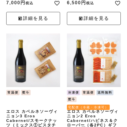
7,000
6,500
税込
税込
詳細を見る
詳細を見る
常温便
熨斗
冷凍便
常温便
送料無料
熨斗
宅配便（冷蔵・冷凍可）
エロス カベルネソーヴィ
エロス カベルネソーヴィ
ニョン3 Eros
ニョン2 Eros
Cabernet/スモークナッ
Cabernet/ハピネス＆ク
ツ（ミックス①ピスタチ
ローバー（各2PC）ギフ