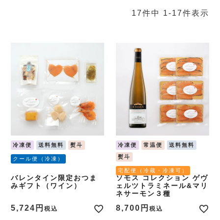
17
件中
1
-
17
件表示
冷凍便
送料無料
熨斗
冷凍便
常温便
送料無料
熨斗
クール便（冷凍）
宅配便（冷蔵・冷凍可）
バレンタイン限定おつま
ソモス コレクション ゲヴ
みギフト（ワイン）
ェルツトラミネール&マリ
ネサーモン３種
5,724
8,700
税込
税込