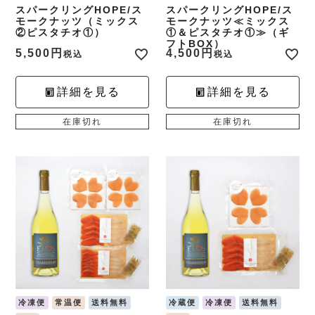
スパークリングHOPE/ス
スパークリングHOPE/ス
モークナッツ（ミックス
モークナッツ≪ミックス
②ピスタチオ①）
①＆ピスタチオ①≫（ギ
フトBOX）
5,500
4,500
税込
税込
詳細を見る
詳細を見る
在庫切れ
在庫切れ
冷凍便
常温便
送料無料
冷蔵便
冷凍便
送料無料