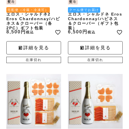
熨斗
熨斗
宅配便（冷蔵・冷凍可）
クール便でお届け
エロス・シャルドネ2
エロス・シャルドネ Eros
Eros Chardonnay/ハピ
Chardonnay/ハピネス
ネス＆クローバー（各
＆クローバー（ギフト包
2PC）ギフト包装
装）
8,500
6,500
税込
税込
詳細を見る
詳細を見る
在庫切れ
在庫切れ