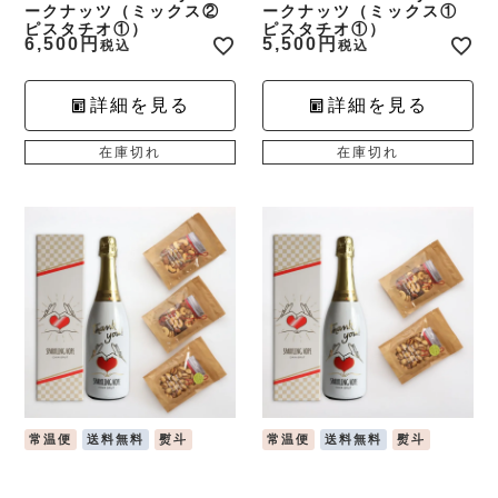
ークナッツ（ミックス②
ークナッツ（ミックス①
ピスタチオ①）
ピスタチオ①）
6,500
5,500
税込
税込
詳細を見る
詳細を見る
在庫切れ
在庫切れ
常温便
送料無料
熨斗
常温便
送料無料
熨斗