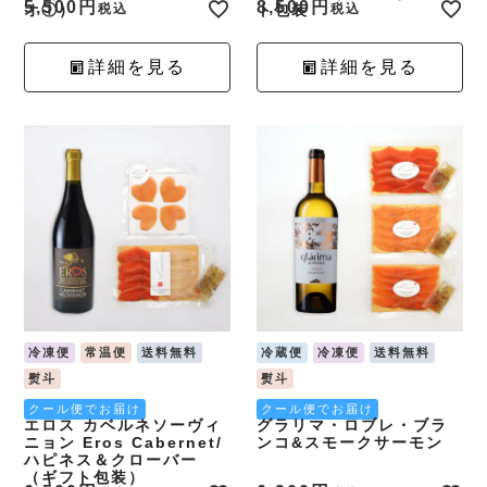
5,500
8,500
オ①）
税込
ト包装
税込
詳細を見る
詳細を見る
冷凍便
常温便
送料無料
冷蔵便
冷凍便
送料無料
熨斗
熨斗
クール便でお届け
クール便でお届け
エロス カベルネソーヴィ
グラリマ・ロブレ・ブラ
ニョン Eros Cabernet/
ンコ&スモークサーモン
ハピネス＆クローバー
（ギフト包装）