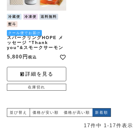
冷蔵便
冷凍便
送料無料
熨斗
クール便でお届け
スパークリングHOPE メ
ッセージ “Thank
you”&スモークサーモン
5,800
税込
詳細を見る
在庫切れ
並び替え
価格が安い順
価格が高い順
新着順
17
件中
1
-
17
件表示