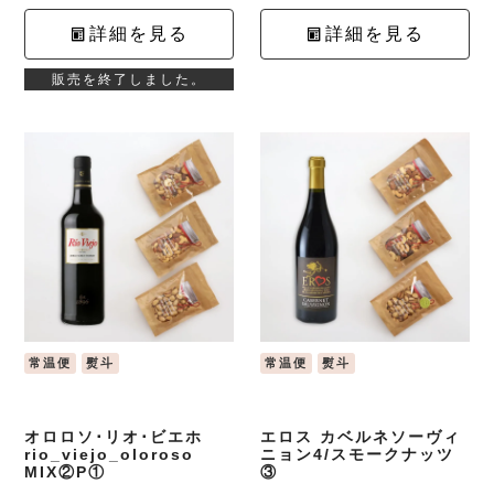
詳細を見る
詳細を見る
販売を終了しました。
常温便
熨斗
常温便
熨斗
オロロソ･リオ･ビエホ
エロス カベルネソーヴィ
rio_viejo_oloroso
ニョン4/スモークナッツ
MIX②P①
③