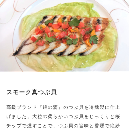
スモーク真つぶ貝
高級ブランド『銀の滴』のつぶ貝を冷燻製に仕上
げました。大粒の柔らかいつぶ貝をじっくりと桜
チップで燻すことで、つぶ貝の旨味と香燻で絶妙