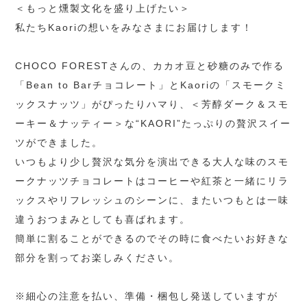
＜もっと燻製文化を盛り上げたい＞
私たちKaoriの想いをみなさまにお届けします！
CHOCO FORESTさんの、カカオ豆と砂糖のみで作る
「Bean to Barチョコレート」とKaoriの「スモークミ
ックスナッツ」がぴったりハマり、＜芳醇ダーク＆スモ
ーキー＆ナッティー＞な“KAORI”たっぷりの贅沢スイー
ツができました。
いつもより少し贅沢な気分を演出できる大人な味のスモ
ークナッツチョコレートはコーヒーや紅茶と一緒にリラ
ックスやリフレッシュのシーンに、またいつもとは一味
違うおつまみとしても喜ばれます。
簡単に割ることができるのでその時に食べたいお好きな
部分を割ってお楽しみください。
※細心の注意を払い、準備・梱包し発送していますが