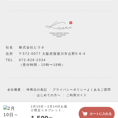
社名
株式会社ヒラオ
住所
〒572-0077 大阪府寝屋川市点野5-6-4
TEL
072-829-2334
（受付時間：10時〜16時）
会社概要
特商法の表記
プライバシーポリシー
よくあるご質問
はじめての方へ
ご利用ガイド
2月10日～2月14日お届
© KAORI, All Rights Reserved.
け限定☆タブレットチ
カートに入れる
ョコレート シンダーク
65％（スモークミック