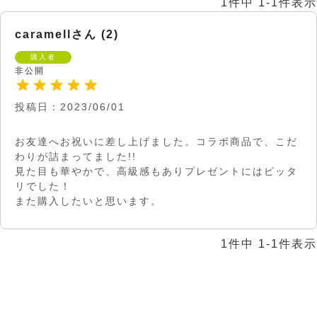
1
件中
1
-
1
件表示
caramell
2
購入者
非公開
投稿日
2023/06/01
お友達へお祝いに差し上げました。コラボ商品で、こだ
わりが詰まってました!!

見た目も華やかで、高級感もありプレゼントにはピッタ
リでした！

また購入したいと思います。
1
件中
1
-
1
件表示