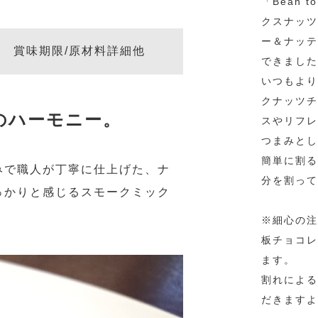
「Bean 
クスナッツ
ー＆ナッテ
賞味期限/原材料詳細他
できました
いつもより
クナッツチ
のハーモニー。
スやリフレ
つまみとし
簡単に割る
みで職人が丁寧に仕上げた、ナ
分を割って
っかりと感じるスモークミック
※細心の注
板チョコレ
ます。
割れによる
だきますよ