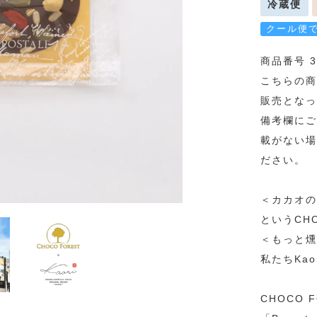
冷蔵便
クール便
商品番号 3
こちらの商
販売となっ
備考欄にご
載がない場
ださい。
＜カカオの
というCH
＜もっと燻
私たちKa
CHOCO