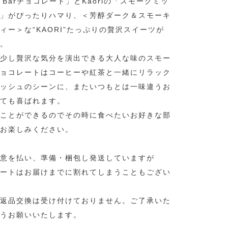
to Barチョコレート」とKaoriの「スモークミッ
」がぴったりハマり、＜芳醇ダーク＆スモーキ
ィー＞な“KAORI”たっぷりの贅沢スイーツが
。
少し贅沢な気分を演出できる大人な味のスモー
ョコレートはコーヒーや紅茶と一緒にリラック
ッシュのシーンに、またいつもとは一味違うお
ても喜ばれます。
ことができるのでその時に食べたいお好きな部
お楽しみください。
意を払い、準備・梱包し発送していますが
ートはお届けまでに割れてしまうこともござい
返品交換は受け付けておりません。ご了承いた
うお願いいたします。