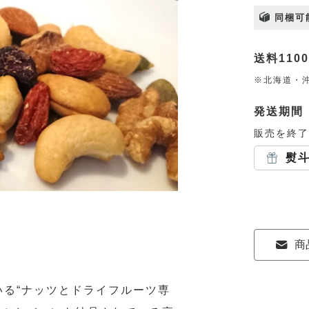
同梱可
送料110
※北海道・沖
発送期間
販売を終了
熨
商
る“ナッツとドライフルーツ専