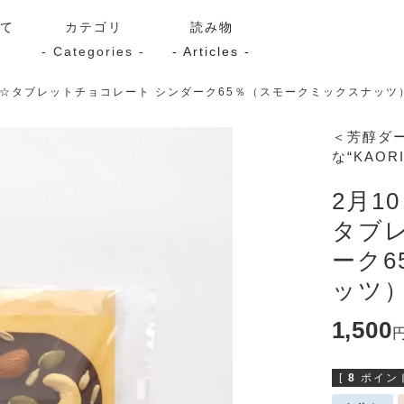
いて
カテゴリ
読み物
- Categories -
- Articles -
限定☆タブレットチョコレート シンダーク65％（スモークミックスナッツ
サーモン
シーフード
Kaori
＜芳醇ダ
な“KAO
ン
スモーク
Kaori
プレミアム
Kaoriセレク
2月1
漬け魚
タブ
ーク
ッツ
送料無料
サブスク（定期コース・頒
1,500
[
8
ポイント