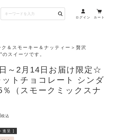
ログイン
カート
）
お酒とペアリング
ーク＆スモーキー＆ナッティー＞贅沢
RI”のスイーツです。
日本酒・焼酎
ト
ワイン・スパークリング
0日～2月14日お届け限定☆
ウイスキー・ブランデー
レットチョコレート シンダ
その他（クラフトビール
65％（スモークミックスナ
etc）
）
布会）
商品一覧
税込
進呈 ]