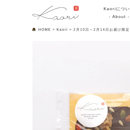
Kaoriにつ
- About -
HOME
Kaori
2月10日～2月14日お届け
ギフトセット
スモーク
Kaoriのギフト
スモークサーモ
漢魂（かんたま）
マリネ
Ocean Rich
その他
ラッピング
特集・期間限定セール