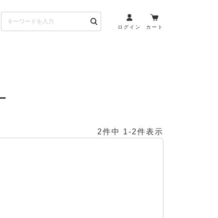
ログイン
カート
お酒とペアリング
日本酒・焼酎
ー
ト
ワイン・スパークリング
ウイスキー・ブランデー
2
件中
1
-
2
件表示
その他（クラフトビール
etc）
布会）
商品一覧