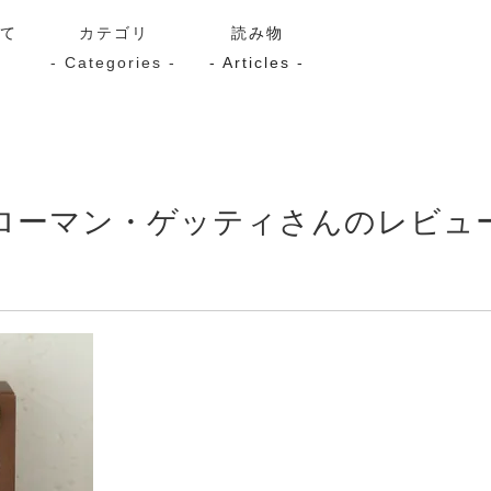
いて
カテゴリ
読み物
- Categories -
- Articles -
サーモン
シーフード
Kaori
ン
スモーク
Kaori
ローマン・ゲッティさんのレビュ
プレミアム
Kaoriセレク
漬け魚
送料無料
サブスク（定期コース・頒