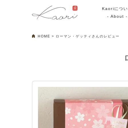
Kaoriにつ
- About -
HOME
ローマン・ゲッティさんのレビュー
ギフトセット
スモーク
Kaoriのギフト
スモークサーモ
漢魂（かんたま）
マリネ
Ocean Rich
その他
ラッピング
特集・期間限定セール