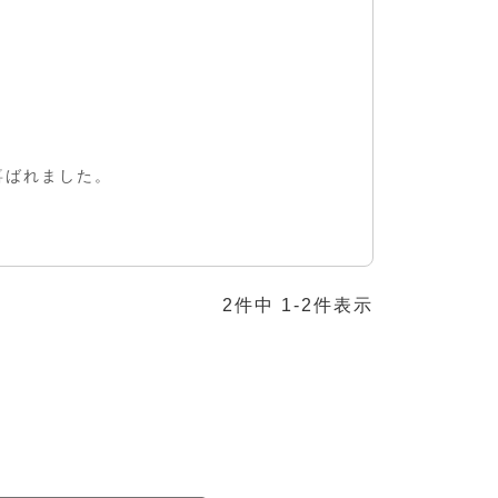
ばれました。

2
件中
1
-
2
件表示