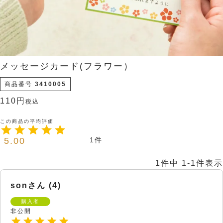
メッセージカード(フラワー）
商品番号
3410005
110
税込
5.00
1
1
件中
1
-
1
件表示
son
4
購入者
非公開