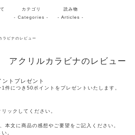
いて
カテゴリ
読み物
- Categories -
- Articles -
カラビナのレビュー
サーモン
シーフード
Kaori
ン
スモーク
Kaori
アクリルカラビナのレビュー
プレミアム
Kaoriセレク
漬け魚
イントプレゼント
1件につき50ポイントをプレゼントいたします。
送料無料
サブスク（定期コース・頒
クリックしてください。
き、本文に商品の感想やご要望をご記入ください。
さい。