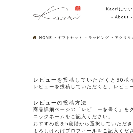
Kaoriにつ
- About -
HOME
ギフトセット
ラッピング
アクリル
ギフトセット
スモーク
Kaoriのギフト
スモークサーモ
漢魂（かんたま）
マリネ
Ocean Rich
その他
レビューを投稿していただくと50ポ
ラッピング
レビューを投稿していただくと、レビュー
レビューの投稿方法
特集・期間限定セール
商品詳細ページの「レビューを書く」を
ニックネームをご記入ください。
おすすめ度を5段階から選択していただ
よろしければプロフィールをご記入くだ