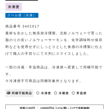
冷凍便
クール便（冷凍）
商品番号 3401017
素材を生かした無添加冷燻製。北欧ノルウェーで育った
脂のりの良いノルウェーサーモンを、化学調味料や保存
料などを使用せずにしっとりとした食感の冷燻製に仕上
げて職人の手切りにて大判にスライスしました。
一部の冷蔵・常温商品は、冷凍便へ変更して同梱可能で
す。
※冷凍便不可商品は同梱対象外となります。
同梱可能商品
◯ 冷凍便
◯ 冷蔵便
◯ 常温便
送料1100円
10000円以上のお買い上げで送料無料