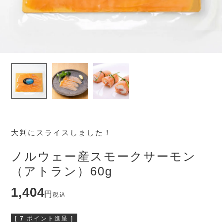
大判にスライスしました！
ノルウェー産スモークサーモン
（アトラン）60g
1,404
税込
[
7
ポイント進呈 ]