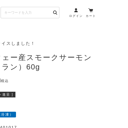
ログイン
カート
お酒とペアリング
ライスしました！
日本酒・焼酎
ウェー産スモークサーモン
ト
ワイン・スパークリング
ラン）60g
ウイスキー・ブランデー
その他（クラフトビール
税込
etc）
進呈 ]
布会）
商品一覧
（冷凍）
401017