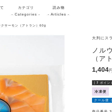
いて
カテゴリ
読み物
- Categories -
- Articles -
クサーモン（アトラン）60g
サーモン
シーフード
Kaori
大判にス
ン
スモーク
Kaori
ノル
プレミアム
Kaoriセレク
（アト
漬け魚
1,404
[
7
ポイント
送料無料
サブスク（定期コース・頒
冷凍便
クール便
商品番号 3