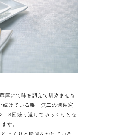
冷蔵庫にて味を調えて馴染ませな
い続けている唯一無二の燻製窯
を2～3回繰り返してゆっくりとな
きます。
、ゆっくりと時間をかけている