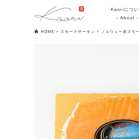
Kaoriにつ
- About -
HOME
スモークサーモン
ノルウェー産スモー
ギフトセット
スモーク
Kaoriのギフト
スモークサーモ
漢魂（かんたま）
マリネ
Ocean Rich
その他
ラッピング
特集・期間限定セール