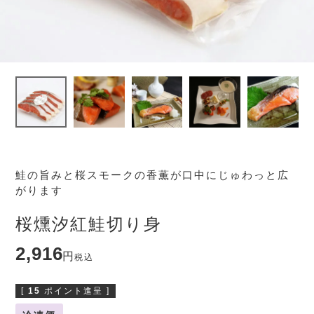
鮭の旨みと桜スモークの香薫が口中にじゅわっと広
がります
桜燻汐紅鮭切り身
2,916
税込
[
15
ポイント進呈 ]