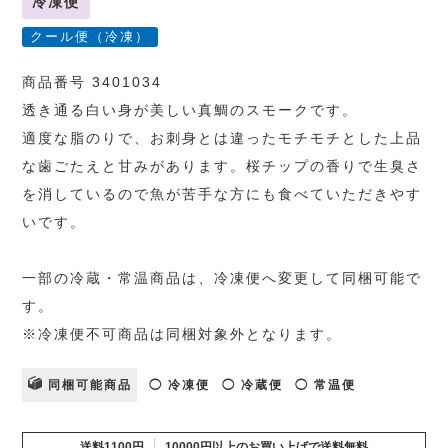
冷凍便
クール便（冷凍）
商品番号 3401034
透き通る白い身が美しい真鯛のスモークです。
適度な脂のりで、お刺身とは違ったモチモチとした上品
な歯ごたえと甘みがあります。桜チップの香りで生臭さ
を消しているので魚が苦手な方にも食べていただきやす
いです。
一部の冷蔵・常温商品は、冷凍便へ変更して同梱可能で
す。
※冷凍便不可商品は同梱対象外となります。
同梱可能商品
◯ 冷凍便
◯ 冷蔵便
◯ 常温便
送料1100円
10000円以上のお買い上げで送料無料