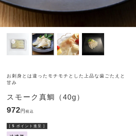
お刺身とは違ったモチモチとした上品な歯ごたえと
甘み
スモーク真鯛（40g）
972
税込
[
5
ポイント進呈 ]