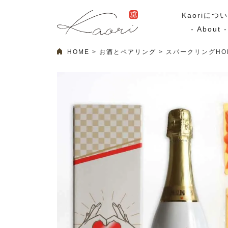
Kaoriにつ
- About -
HOME
お酒とペアリング
スパークリングHOP
ギフトセット
スモーク
Kaoriのギフト
スモークサーモ
漢魂（かんたま）
マリネ
Ocean Rich
その他
ラッピング
特集・期間限定セール