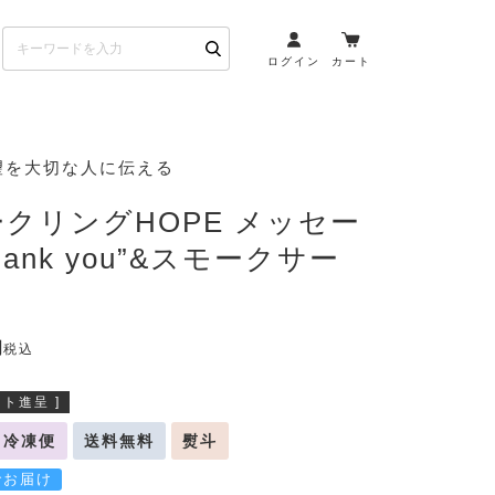
ログイン
カート
お酒とペアリング
望を大切な人に伝える
日本酒・焼酎
クリングHOPE メッセー
ト
ワイン・スパークリング
hank you”&スモークサー
ウイスキー・ブランデー
その他（クラフトビール
etc）
税込
布会）
商品一覧
ト進呈 ]
冷凍便
送料無料
熨斗
でお届け