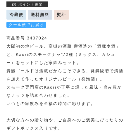
[
20
ポイント進呈 ]
冷蔵便
送料無料
熨斗
クール便でお届け
商品番号 3407024
大阪初の地ビール、高槻の酒蔵 壽酒造の「酒蔵麦酒」
と、Kaoriのスモークナッツ2種（ミックス、カシュ
ー）をセットにした家飲みセット。
貴醸ゴールドは酒蔵だからこそできる、発酵段階で清酒
を加えて作ったオリジナルビール（発泡酒）。
スモーク専門店のKaoriが丁寧に燻した風味・旨み豊か
なナッツを詰め合わせました。
いつもの家飲みを至福の時間に彩ります。
大切な方への贈り物や、ご自身へのご褒美にぴったりの
ギフトボックス入りです。