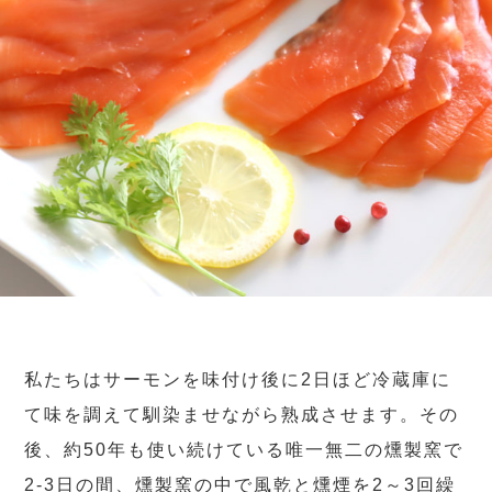
私たちはサーモンを味付け後に2日ほど冷蔵庫に
て味を調えて馴染ませながら熟成させます。その
後、約50年も使い続けている唯一無二の燻製窯で
2-3日の間、燻製窯の中で風乾と燻煙を2～3回繰