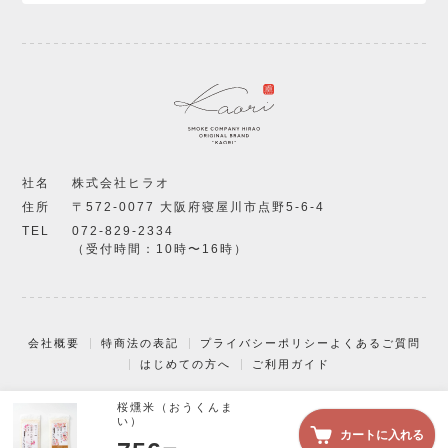
社名
株式会社ヒラオ
住所
〒572-0077 大阪府寝屋川市点野5-6-4
TEL
072-829-2334
（受付時間：10時〜16時）
会社概要
特商法の表記
プライバシーポリシー
よくあるご質問
はじめての方へ
ご利用ガイド
桜燻米（おうくんま
© KAORI, All Rights Reserved.
い）
カートに入れる