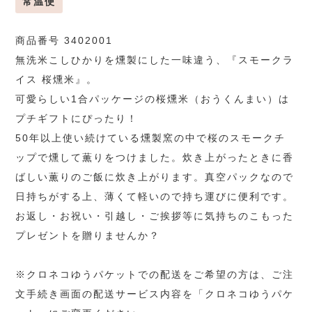
常温便
商品番号 3402001
無洗米こしひかりを燻製にした一味違う、『スモークラ
イス 桜燻米』。
可愛らしい1合パッケージの桜燻米（おうくんまい）は
プチギフトにぴったり！
50年以上使い続けている燻製窯の中で桜のスモークチ
ップで燻して薫りをつけました。炊き上がったときに香
ばしい薫りのご飯に炊き上がります。真空パックなので
日持ちがする上、薄くて軽いので持ち運びに便利です。
お返し・お祝い・引越し・ご挨拶等に気持ちのこもった
プレゼントを贈りませんか？
※クロネコゆうパケットでの配送をご希望の方は、ご注
文手続き画面の配送サービス内容を「クロネコゆうパケ