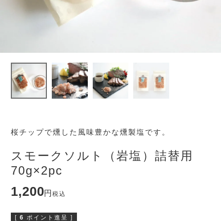
桜チップで燻した風味豊かな燻製塩です。
スモークソルト（岩塩）詰替用
70g×2pc
1,200
税込
[
6
ポイント進呈 ]