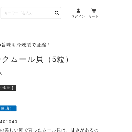
ログイン
カート
お酒とペアリング
の旨味を冷燻製で凝縮！
日本酒・焼酎
ークムール貝（5粒）
ト
ワイン・スパークリング
ウイスキー・ブランデー
込
その他（クラフトビール
etc）
進呈 ]
布会）
商品一覧
（冷凍）
401040
の美しい海で育ったムール貝は、甘みがあるの