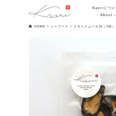
Kaoriにつ
- About -
HOME
シーフード
スモークムール貝（5粒）
ギフトセット
スモーク
Kaoriのギフト
スモークサーモ
漢魂（かんたま）
マリネ
Ocean Rich
その他
ラッピング
特集・期間限定セール