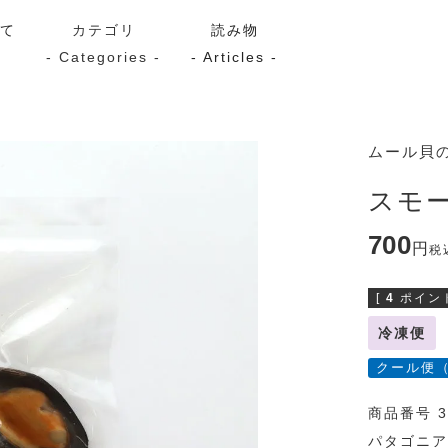
いて
カテゴリ
読み物
- Categories -
- Articles -
サーモン
シーフード
Kaori
ムール貝
ン
スモーク
Kaori
スモ
プレミアム
Kaoriセレク
700
漬け魚
税
[
4
ポイント
冷凍便
送料無料
サブスク（定期コース・頒
クール便
商品番号 3
パタゴニア