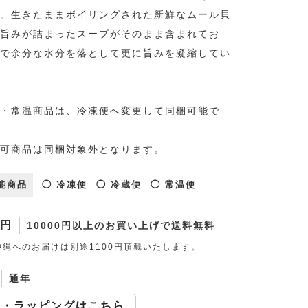
。生きたままボイリングされた新鮮なムール貝
旨みが詰まったスープがそのまま含まれてお
で余分な水分を落として更に旨みを凝縮してい
・常温商品は、冷凍便へ変更して同梱可能で
可商品は同梱対象外となります。
能商品
◯ 冷凍便
◯ 冷蔵便
◯ 常温便
0円
10000円以上のお買い上げで送料無料
縄へのお届けは別途1100円頂戴いたします。
通年
斗・ラッピングはこちら