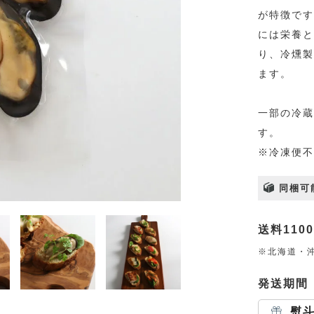
が特徴です
には栄養と
り、冷燻製
ます。
一部の冷蔵
す。
※冷凍便不
同梱可
送料110
※北海道・沖
発送期間
熨