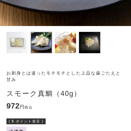
お刺身とは違ったモチモチとした上品な歯ごたえと
甘み
スモーク真鯛（40g）
972
税込
[
5
ポイント進呈 ]