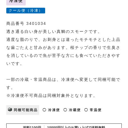
冷凍便
クール便（冷凍）
商品番号 3401034
透き通る白い身が美しい真鯛のスモークです。
適度な脂のりで、お刺身とは違ったモチモチとした上品
な歯ごたえと甘みがあります。桜チップの香りで生臭さ
を消しているので魚が苦手な方にも食べていただきやす
いです。
一部の冷蔵・常温商品は、冷凍便へ変更して同梱可能で
す。
※冷凍便不可商品は同梱対象外となります。
同梱可能商品
◯ 冷凍便
◯ 冷蔵便
◯ 常温便
送料1100円
10000円以上のお買い上げで送料無料