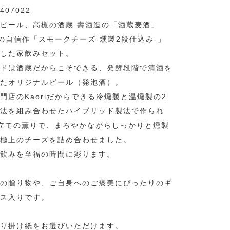
407022
ビール、高槻の酒蔵 壽酒造の「酒蔵麦酒」
riの自信作「スモークチーズ-燻製2段仕込み-」
した家飲みセット。
ドは酒蔵だからこそできる、発酵段階で清酒を
たオリジナルビール（発泡酒）。
門店のKaoriだからできる冷燻製と温燻製の2
法を組み合わせたハイブリッド製法で作られ
立ての薫りで、まろやかながらしっかりと燻製
極上のチーズを詰め合わせました。
飲みを至福の時間に彩ります。
の贈り物や、ご自身へのご褒美にぴったりのギ
ス入りです。
り掛け紙をお選びいただけます。