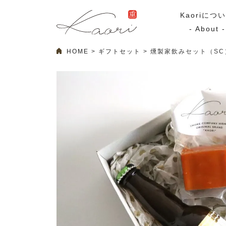
Kaoriにつ
- About -
HOME
ギフトセット
燻製家飲みセット（SC
ギフトセット
スモーク
Kaoriのギフト
スモークサーモ
漢魂（かんたま）
マリネ
Ocean Rich
その他
ラッピング
特集・期間限定セール