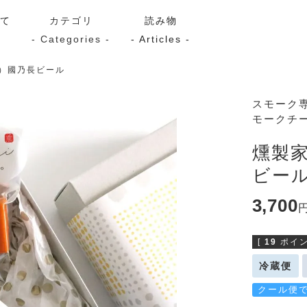
いて
カテゴリ
読み物
- Categories -
- Articles -
）國乃長ビール
サーモン
シーフード
Kaori
スモーク
モークチ
ン
スモーク
Kaori
プレミアム
Kaoriセレク
燻製
漬け魚
ビー
3,700
送料無料
サブスク（定期コース・頒
[
19
ポイン
冷蔵便
クール便