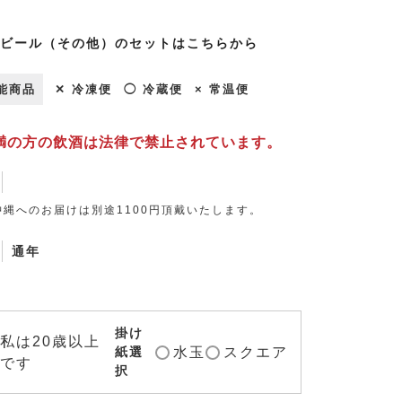
ビール（その他）のセットはこちらから
能商品
✕ 冷凍便
◯ 冷蔵便
× 常温便
未満の方の飲酒は法律で禁止されています。
縄へのお届けは別途1100円頂戴いたします。
通年
掛け
私は20歳以上
水玉
スクエア
紙選
です
択