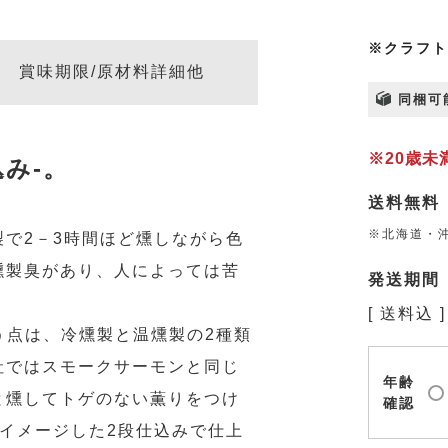
※クラフト
賞味期限/原材料詳細他
同梱可
※20歳
み-。
送料無料
※北海道・沖
で2－3時間ほど燻しながら色
燻製臭があり、人によっては苦
発送期間
送料込
違う点は、冷燻製と温燻製の2種類
社ではスモークサーモンと同じ
年齢
と燻してトゲのない薫りをつけ
確認
イメージした2段仕込みで仕上