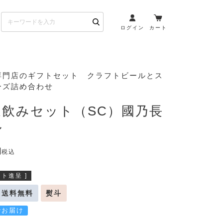
ログイン
カート
お酒とペアリング
専門店のギフトセット クラフトビールとス
ーズ詰め合わせ
日本酒・焼酎
ト
ワイン・スパークリング
家飲みセット（SC）國乃長
ウイスキー・ブランデー
ル
その他（クラフトビール
etc）
税込
布会）
商品一覧
ト進呈 ]
送料無料
熨斗
でお届け