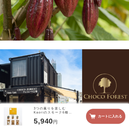
3つの薫りを楽しむ
Kaoriのスモーク6種セ
カートに入れる
ット（ナッツ5種+チー
5,940
ズ）