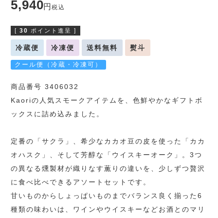
5,940
税込
[
30
ポイント進呈 ]
冷蔵便
冷凍便
送料無料
熨斗
クール便（冷蔵・冷凍可）
商品番号 3406032
Kaoriの人気スモークアイテムを、色鮮やかなギフトボ
ックスに詰め込みました。
定番の「サクラ」、希少なカカオ豆の皮を使った「カカ
オハスク」、そして芳醇な「ウイスキーオーク」。3つ
の異なる燻製材が織りなす薫りの違いを、少しずつ贅沢
に食べ比べできるアソートセットです。
甘いものからしょっぱいものまでバランス良く揃った6
種類の味わいは、ワインやウイスキーなどお酒とのマリ