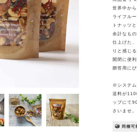
世界中から
ライフルー
トナッツと
余計なもの
仕上げた、
りと感じる
開閉に便利
贈答用にぴ
※システム
送料が11
ップにて9
さいませ。
同梱可