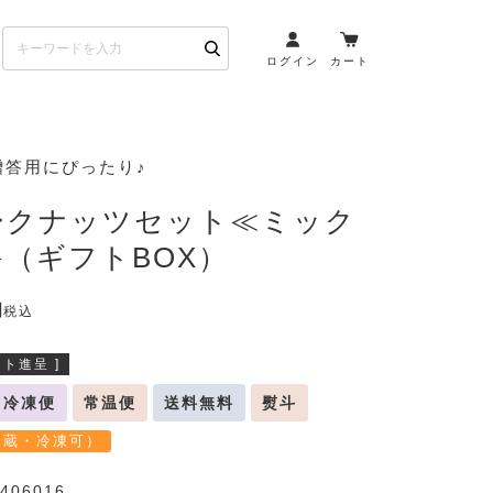
ログイン
カート
お酒とペアリング
贈答用にぴったり♪
日本酒・焼酎
ークナッツセット≪ミック
ト
ワイン・スパークリング
（ギフトBOX）
ウイスキー・ブランデー
その他（クラフトビール
税込
etc）
ト進呈 ]
布会）
商品一覧
冷凍便
常温便
送料無料
熨斗
冷蔵・冷凍可）
406016