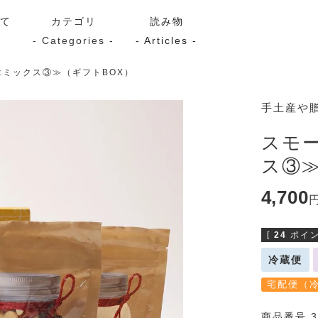
いて
カテゴリ
読み物
- Categories -
- Articles -
ミックス③≫（ギフトBOX）
サーモン
シーフード
Kaori
手土産や
ン
スモーク
Kaori
スモ
プレミアム
Kaoriセレク
ス③≫
漬け魚
4,700
[
24
ポイン
送料無料
サブスク（定期コース・頒
冷蔵便
宅配便（
商品番号 3