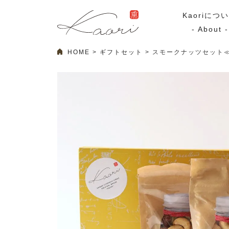
Kaoriにつ
- About -
HOME
ギフトセット
スモークナッツセット≪
ギフトセット
スモーク
Kaoriのギフト
スモークサーモ
漢魂（かんたま）
マリネ
Ocean Rich
その他
ラッピング
特集・期間限定セール