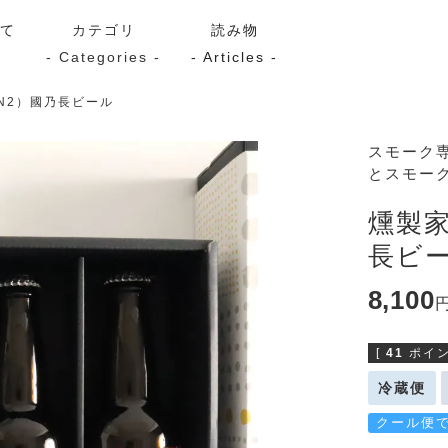
いて
カテゴリ
読み物
- Categories -
- Articles -
N2）國乃長ビール
サーモン
シーフード
Kaori
スモーク
とスモー
ン
スモーク
Kaori
プレミアム
Kaoriセレク
燻製家
漬け魚
長ビ
8,100
送料無料
サブスク（定期コース・頒
[
41
ポイン
冷蔵便
クール便