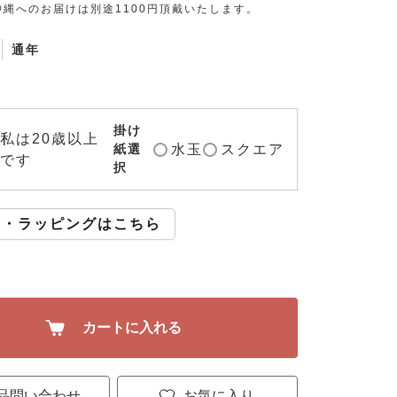
縄へのお届けは別途1100円頂戴いたします。
通年
掛け
私は20歳以上
水玉
スクエア
紙選
です
択
斗・ラッピングはこちら
カートに入れる
品問い合わせ
お気に入り