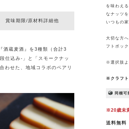
を味わえる
なナッツを
賞味期限/原材料詳細他
いつもの家
大切な方へ
フトボック
『酒蔵麦酒』を3種類（合計3
製2段仕込み-」と「スモークナッ
※選択肢よ
み合わせた、地域コラボのペアリ
※クラフト
同梱可
※20歳
送料無料