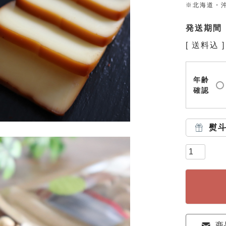
※北海道・沖
発送期間
送料込
年齢
確認
熨
商