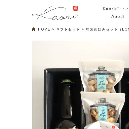
Kaoriにつ
- About -
HOME
ギフトセット
燻製家飲みセット（LC
ギフトセット
スモーク
Kaoriのギフト
スモークサーモ
漢魂（かんたま）
マリネ
Ocean Rich
その他
ラッピング
特集・期間限定セール