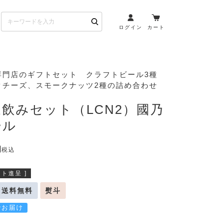
ログイン
カート
お酒とペアリング
専門店のギフトセット クラフトビール3種
クチーズ、スモークナッツ2種の詰め合わせ
日本酒・焼酎
ト
ワイン・スパークリング
飲みセット（LCN2）國乃
ウイスキー・ブランデー
ール
その他（クラフトビール
etc）
税込
布会）
商品一覧
ト進呈 ]
送料無料
熨斗
でお届け