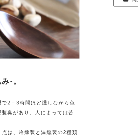
み-。
で2－3時間ほど燻しながら色
燻製臭があり、人によっては苦
違う点は、冷燻製と温燻製の2種類