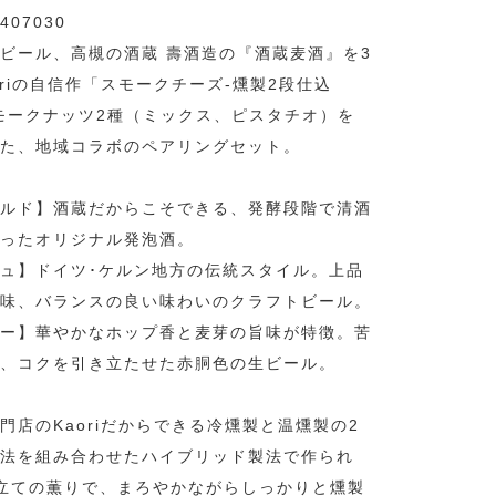
407030
ビール、高槻の酒蔵 壽酒造の『酒蔵麦酒』を3
oriの自信作「スモークチーズ-燻製2段仕込
モークナッツ2種（ミックス、ピスタチオ）を
た、地域コラボのペアリングセット。
ルド】酒蔵だからこそできる、発酵段階で清酒
ったオリジナル発泡酒。
ュ】ドイツ･ケルン地方の伝統スタイル。上品
味、バランスの良い味わいのクラフトビール。
ー】華やかなホップ香と麦芽の旨味が特徴。苦
、コクを引き立たせた赤胴色の生ビール。
門店のKaoriだからできる冷燻製と温燻製の2
法を組み合わせたハイブリッド製法で作られ
立ての薫りで、まろやかながらしっかりと燻製