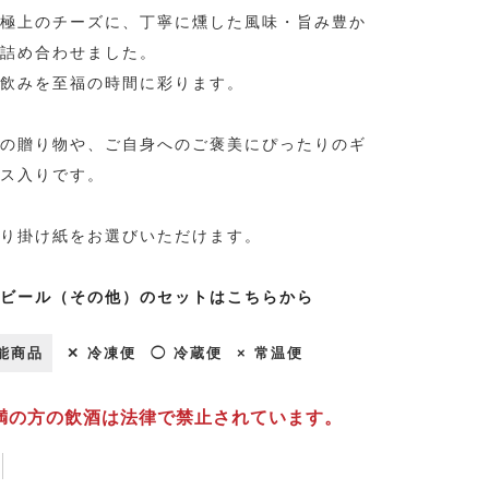
極上のチーズに、丁寧に燻した風味・旨み豊か
詰め合わせました。
飲みを至福の時間に彩ります。
の贈り物や、ご自身へのご褒美にぴったりのギ
ス入りです。
り掛け紙をお選びいただけます。
ビール（その他）のセットはこちらから
能商品
✕ 冷凍便
◯ 冷蔵便
× 常温便
未満の方の飲酒は法律で禁止されています。