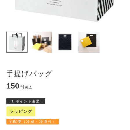
手提げバッグ
150
税込
[
1
ポイント進呈 ]
ラッピング
宅配便（冷蔵・冷凍可）