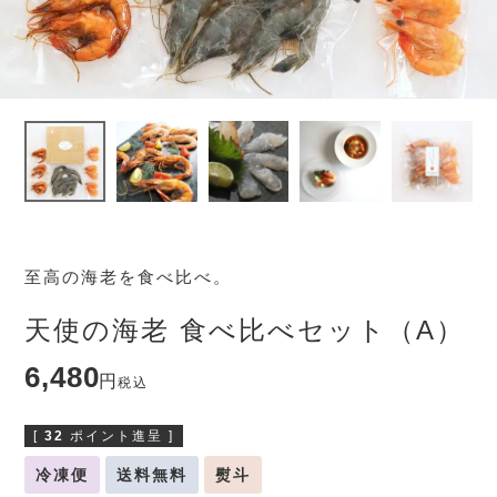
至高の海老を食べ比べ。
天使の海老 食べ比べセット（A）
6,480
税込
[
32
ポイント進呈 ]
冷凍便
送料無料
熨斗