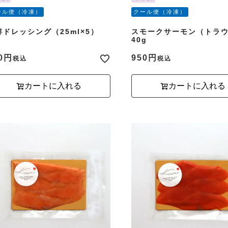
ール便（冷凍）
クール便（冷凍）
鮮ドレッシング（25ml×5）
スモークサーモン（トラ
40g
0
950
税込
税込
カートに入れる
カートに入れる