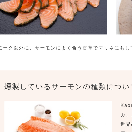
モーク以外に、サーモンによく合う香草でマリネにもし
燻製しているサーモンの種類につい
Ka
カ、
世界