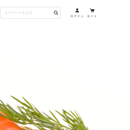
ログイン
カート
お酒とペアリング
日本酒・焼酎
ト
ワイン・スパークリング
ウイスキー・ブランデー
その他（クラフトビール
etc）
布会）
商品一覧