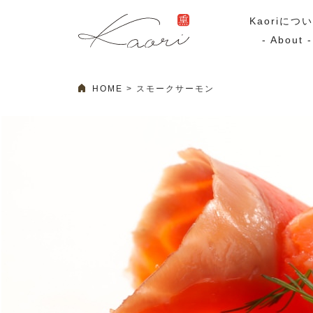
Kaoriにつ
- About -
HOME
スモークサーモン
ギフトセット
スモーク
Kaoriのギフト
スモークサーモ
漢魂（かんたま）
マリネ
Ocean Rich
その他
ラッピング
特集・期間限定セール