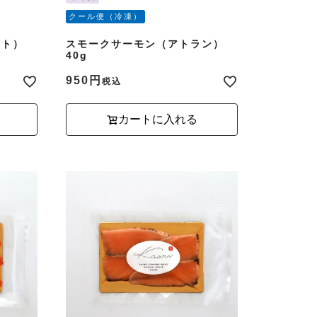
クール便（冷凍）
ウト）
スモークサーモン（アトラン）
40g
950
税込
カートに入れる