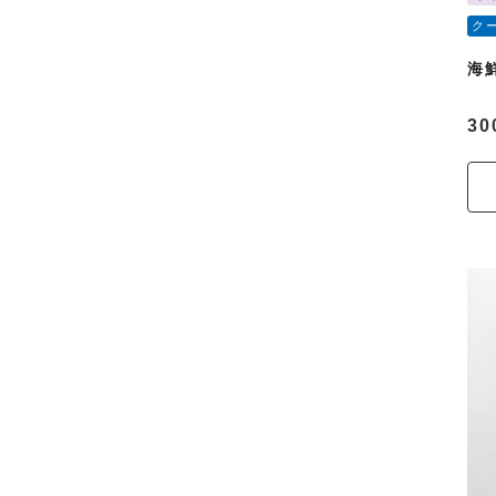
ク
海
30