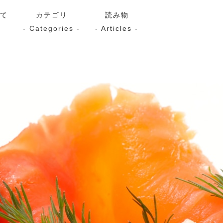
いて
カテゴリ
読み物
- Categories -
- Articles -
サーモン
シーフード
Kaori
ン
スモーク
Kaori
プレミアム
Kaoriセレク
漬け魚
送料無料
サブスク（定期コース・頒