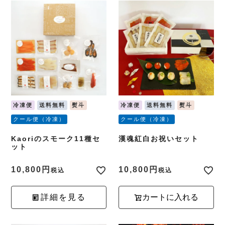
冷凍便
送料無料
熨斗
冷凍便
送料無料
熨斗
クール便（冷凍）
クール便（冷凍）
Kaoriのスモーク11種セ
漢魂紅白お祝いセット
ット
10,800
10,800
税込
税込
詳細を見る
カートに入れる