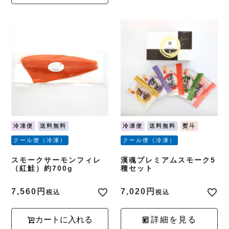
冷凍便
送料無料
冷凍便
送料無料
熨斗
クール便（冷凍）
クール便（冷凍）
スモークサーモンフィレ
漢魂プレミアムスモーク5
（紅鮭）約700g
種セット
7,560
7,020
税込
税込
カートに入れる
詳細を見る