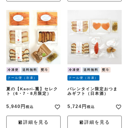
冷凍便
送料無料
熨斗
冷凍便
送料無料
熨斗
クール便（冷凍）
クール便（冷凍）
夏の【Kaori-熏】セレク
バレンタイン限定おつま
ト（6・7・8月限定）
みギフト（日本酒）
5,940
5,724
税込
税込
詳細を見る
詳細を見る