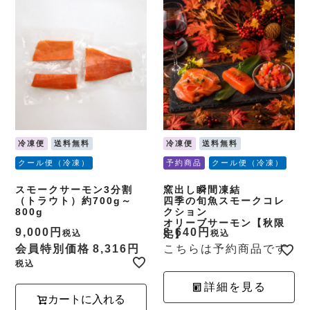
冷凍便
送料無料
冷凍便
送料無料
クール便（冷凍）
予約商品
クール便（冷凍）
スモークサーモン3分割
窯出し瞬間凍結
（トラウト）約700g～
四季の旬魚スモークコレ
800g
クション
オリーブサーモン【秋限
9,000
8,640
税込
定】
税込
会員特別価格
8,316
こちらは予約商品です
税込
詳細を見る
カートに入れる