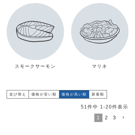
スモークサーモン
マリネ
並び替え
価格が安い順
価格が高い順
新着順
51
件中
1
-
20
件表示
1
2
3