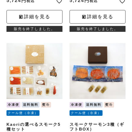
5,724
5,724
税込
税込
詳細を見る
詳細を見る
販売を終了しました。
販売を終了しました。
冷凍便
送料無料
熨斗
冷凍便
送料無料
熨斗
クール便（冷凍）
クール便（冷凍）
Kaoriの選べるスモーク5
スモークサーモン3種（ギ
種セット
フトBOX）