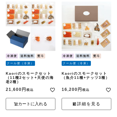
冷凍便
送料無料
熨斗
冷凍便
送料無料
熨斗
クール便（冷凍）
クール便（冷凍）
Kaoriのスモークセット
Kaoriのスモークセット
（11種2セット+天使の海
（魚介11種+ナッツ3種）
老2種）
21,600
16,200
税込
税込
カートに入れる
詳細を見る