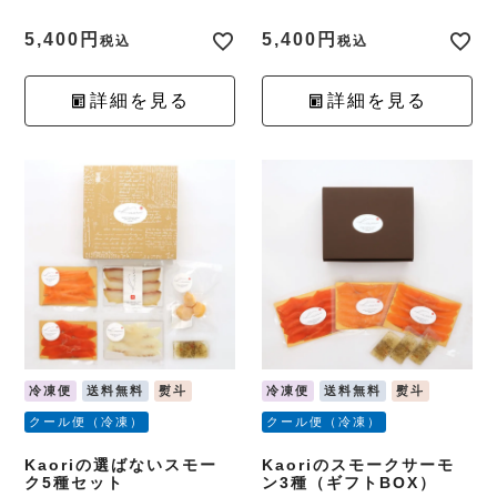
5,400
5,400
税込
税込
詳細を見る
詳細を見る
冷凍便
送料無料
熨斗
冷凍便
送料無料
熨斗
クール便（冷凍）
クール便（冷凍）
Kaoriの選ばないスモー
Kaoriのスモークサーモ
ク5種セット
ン3種（ギフトBOX）