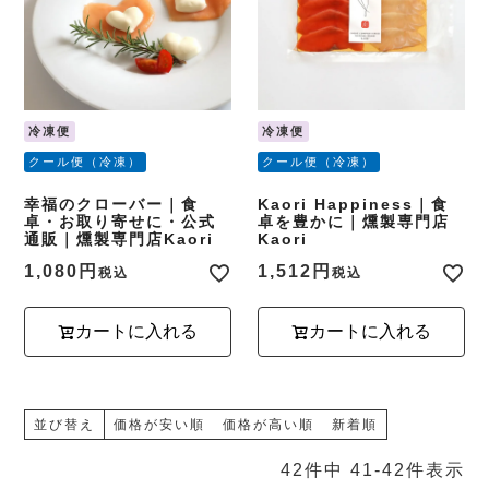
冷凍便
冷凍便
クール便（冷凍）
クール便（冷凍）
幸福のクローバー｜食
Kaori Happiness｜食
卓・お取り寄せに・公式
卓を豊かに｜燻製専門店
通販｜燻製専門店Kaori
Kaori
1,080
1,512
税込
税込
カートに入れる
カートに入れる
並び替え
価格が安い順
価格が高い順
新着順
42
件中
41
-
42
件表示