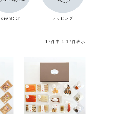
OceanRich
ラッピング
17
件中
1
-
17
件表示