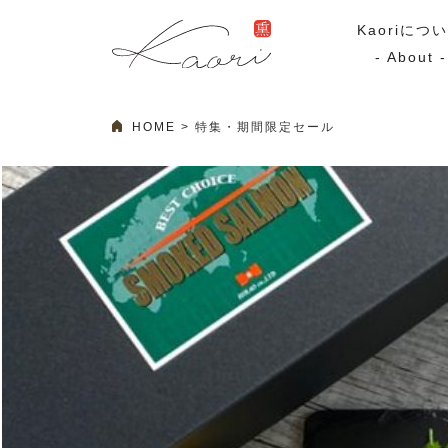
Kaoriにつ
- About -
HOME
特集・期間限定セール
ギフトセット
スモーク
Kaoriのギフト
スモークサーモ
漢魂（かんたま）
マリネ
Ocean Rich
その他
ラッピング
特集・期間限定セール