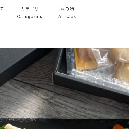
いて
カテゴリ
読み物
- Categories -
- Articles -
サーモン
シーフード
Kaori
ン
スモーク
Kaori
プレミアム
Kaoriセレク
漬け魚
送料無料
サブスク（定期コース・頒