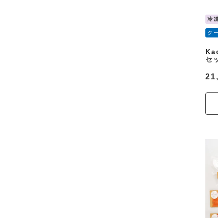
冷
ク
K
セ
21