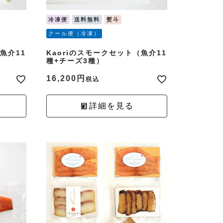
冷凍便
送料無料
熨斗
クール便（冷凍）
魚介11
Kaoriのスモークセット（魚介11
種+チーズ3種）
16,200
税込
詳細を見る