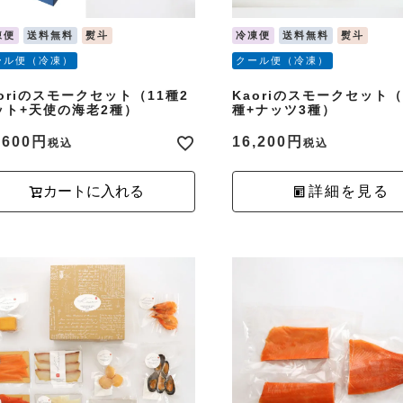
凍便
送料無料
熨斗
冷凍便
送料無料
熨斗
ール便（冷凍）
クール便（冷凍）
aoriのスモークセット（11種2
Kaoriのスモークセット（
ット+天使の海老2種）
種+ナッツ3種）
,600
16,200
税込
税込
カートに入れる
詳細を見る