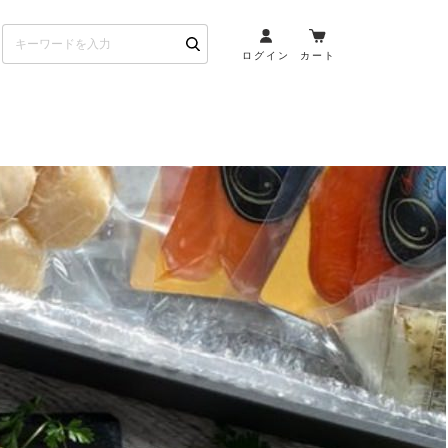
ログイン
カート
お酒とペアリング
日本酒・焼酎
ト
ワイン・スパークリング
ウイスキー・ブランデー
その他（クラフトビール
etc）
布会）
商品一覧