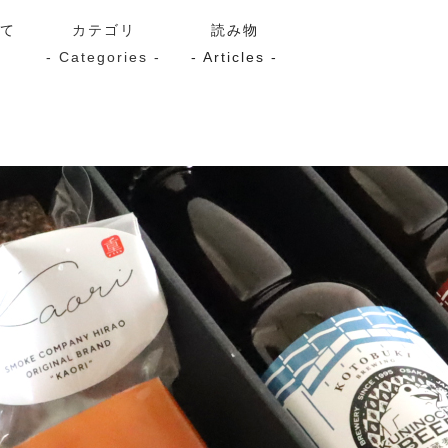
いて
カテゴリ
読み物
- Categories -
- Articles -
サーモン
シーフード
Kaori
ン
スモーク
Kaori
プレミアム
Kaoriセレク
漬け魚
送料無料
サブスク（定期コース・頒