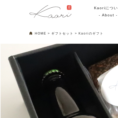
Kaoriにつ
- About -
HOME
ギフトセット
Kaoriのギフト
ギフトセット
スモーク
Kaoriのギフト
スモークサーモ
漢魂（かんたま）
マリネ
Ocean Rich
その他
ラッピング
特集・期間限定セール