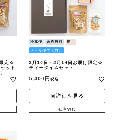
冷蔵便
送料無料
熨斗
クール便でお届け
け限定☆
2月10日～2月14日お届け限定☆
みセット
ティータイムセット
ツ）
5,400
税込
詳細を見る
在庫切れ