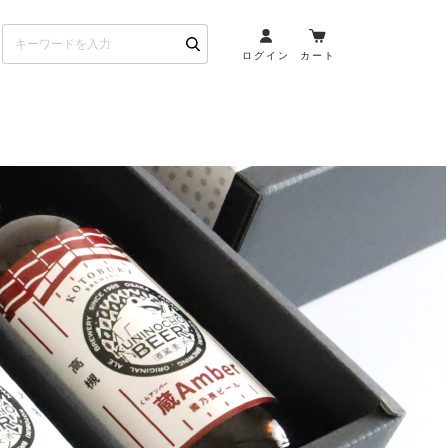
ログイン
カート
お酒とペアリング
日本酒・焼酎
ト
ワイン・スパークリング
ウイスキー・ブランデー
その他（クラフトビール
etc）
布会）
商品一覧