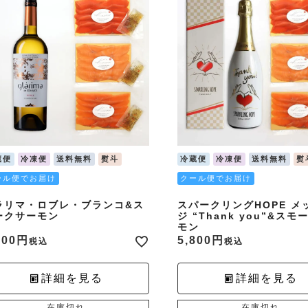
蔵便
冷凍便
送料無料
熨斗
冷蔵便
冷凍便
送料無料
熨
ール便でお届け
クール便でお届け
ラリマ・ロブレ・ブランコ&ス
スパークリングHOPE メ
ークサーモン
ジ “Thank you”&ス
モン
300
5,800
税込
税込
詳細を見る
詳細を見る
在庫切れ
在庫切れ