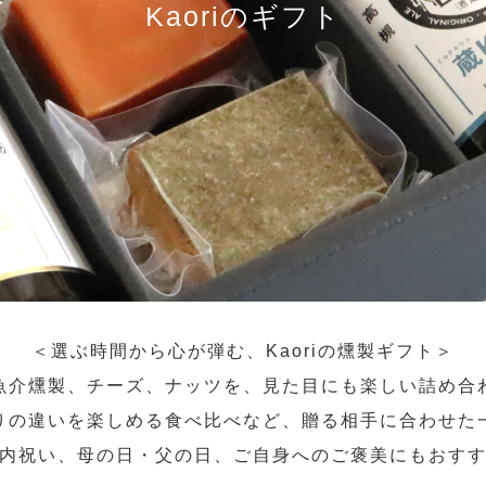
Kaoriのギフト
＜選ぶ時間から心が弾む、Kaoriの燻製ギフト＞
魚介燻製、チーズ、ナッツを、見た目にも楽しい詰め合
りの違いを楽しめる食べ比べなど、贈る相手に合わせた
内祝い、母の日・父の日、ご自身へのご褒美にもおす