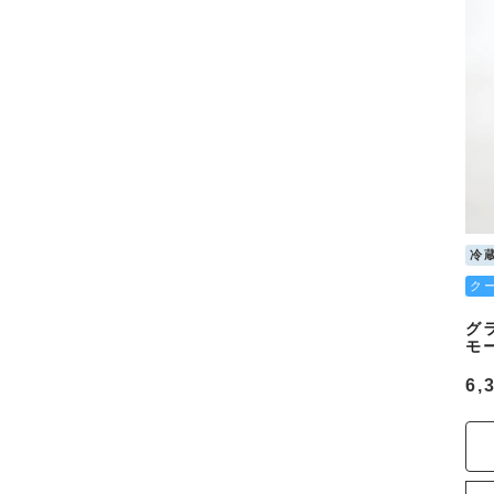
冷
ク
グ
モ
6,