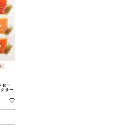
斗
ッセー
モークサー