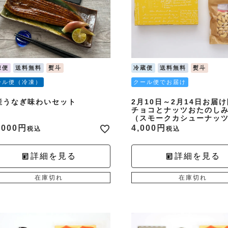
凍便
送料無料
熨斗
冷蔵便
送料無料
熨斗
ール便（冷凍）
クール便でお届け
産うなぎ味わいセット
2月10日～2月14日お届
チョコとナッツおたのし
（スモークカシューナッ
,000
4,000
税込
税込
詳細を見る
詳細を見る
在庫切れ
在庫切れ